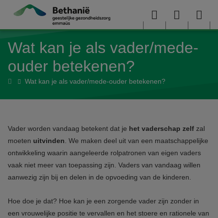
Overslaan en naar de inhoud gaan
Menu
User
Sea
Wat kan je als vader/mede-
menu
me
ouder betekenen?
Home
Wat kan je als vader/mede-ouder betekenen?
Vader worden vandaag betekent dat je
het vaderschap
zelf
zal
moeten
uitvinden
. We maken deel uit van een maatschappelijke
ontwikkeling waarin aangeleerde rolpatronen van eigen vaders
vaak niet meer van toepassing zijn. Vaders van vandaag willen
aanwezig zijn bij en delen in de opvoeding van de kinderen.
Hoe doe je dat? Hoe kan je een zorgende vader zijn zonder in
een vrouwelijke positie te vervallen en het stoere en rationele van