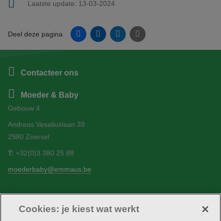
Laatste update:
13-03-2024
Facebook
Linkedin
Twitter
E-mail
Deel deze pagina
Contacteer ons
Moeder & Baby
Gebouw 4
Andreas Vesaliuslaan 39
2980 Zoersel
T:
+32(0)3 380 25 88
moederbaby@emmaus.be
Cookies: je kiest wat werkt
Volg ons
Facebook