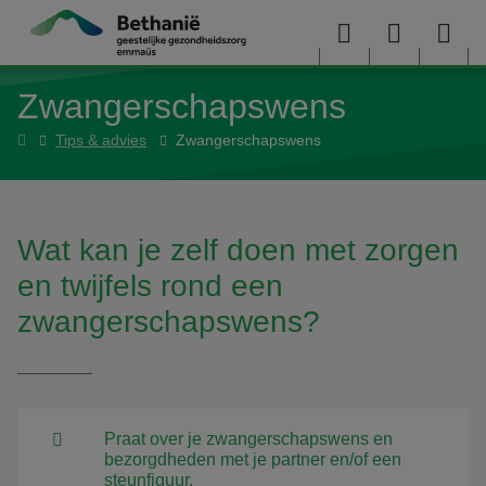
Overslaan en naar de inhoud gaan
Menu
User
Sea
Zwangerschapswens
menu
me
Home
Tips & advies
Zwangerschapswens
Wat kan je zelf doen met zorgen
en twijfels rond een
zwangerschapswens?
Praat over je zwangerschapswens en
bezorgdheden met je partner en/of een
steunfiguur.