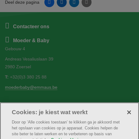
Facebook
Linkedin
Twitter
E-mail
Deel deze pagina
Contacteer ons
Moeder & Baby
Gebouw 4
Andreas Vesaliuslaan 39
2980 Zoersel
T:
+32(0)3 380 25 88
moederbaby@emmaus.be
Cookies: je kiest wat werkt
Volg ons
Facebook
Door op ‘Alle cookies toestaan’ te klikken ga je akkoord met
het opslaan van cookies op je apparaat. Cookies helpen de
site beter te laten werken en te verbeteren op basis van