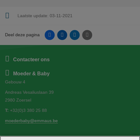
Laatste update:
03-11-2021
Facebook
Linkedin
Twitter
E-mail
Deel deze pagina
Contacteer ons
Moeder & Baby
Gebouw 4
Andreas Vesaliuslaan 39
2980 Zoersel
T:
+32(0)3 380 25 88
moederbaby@emmaus.be