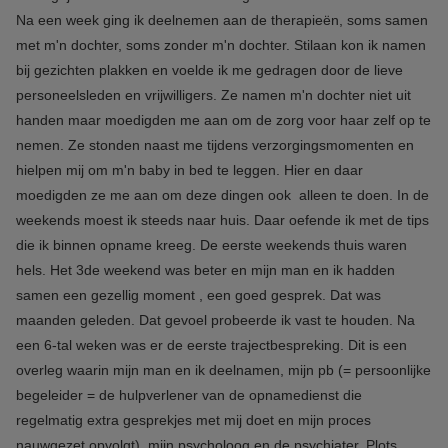
Na een week ging ik deelnemen aan de therapieën, soms samen
met m'n dochter, soms zonder m'n dochter. Stilaan kon ik namen
bij gezichten plakken en voelde ik me gedragen door de lieve
personeelsleden en vrijwilligers. Ze namen m'n dochter niet uit
handen maar moedigden me aan om de zorg voor haar zelf op te
nemen. Ze stonden naast me tijdens verzorgingsmomenten en
hielpen mij om m'n baby in bed te leggen. Hier en daar
moedigden ze me aan om deze dingen ook alleen te doen. In de
weekends moest ik steeds naar huis. Daar oefende ik met de tips
die ik binnen opname kreeg. De eerste weekends thuis waren
hels. Het 3de weekend was beter en mijn man en ik hadden
samen een gezellig moment , een goed gesprek. Dat was
maanden geleden. Dat gevoel probeerde ik vast te houden. Na
een 6-tal weken was er de eerste trajectbespreking. Dit is een
overleg waarin mijn man en ik deelnamen, mijn pb (= persoonlijke
begeleider = de hulpverlener van de opnamedienst die
regelmatig extra gesprekjes met mij doet en mijn proces
nauwgezet opvolgt), mijn psycholoog en de psychiater. Plots