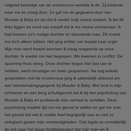
volgend bezoekje van de vroedvrouw vertelde ik dit. Zij luisterde
naar me en vroeg door. Ze gaf me de gegevens door van
Moeder & Baby en zei dat ik verder hulp moest zoeken. Ik liet dit
links liggen en vond van mezelf dat ik me moest vermannen. Ik
had immers zo'n rustige dochter en steunende man. Dit moest
me toch alleen lukken. Het ging echter van kwaad naar erger.
Mijn man werd kwaad wanneer ik traag reageerde op onze
dochter. Ik voelde me niet begrepen. We kwamen in conflict. De
spanning thuis steeg. Onze dochter begon hier last van te
hebben, werd onrustiger en meer gespannen. Na nog enkele
gesprekken met de vroedvrouw ging ik uiteindelijk akkoord om
een kennismakingsgesprek bij Moeder & Baby. Met lood in mijn
schoenen en een berg schuldgevoel zat ik bij een psycholoog van
Moeder & Baby en probeerde mijn verhaal te vertellen. Deze
psycholoog maakte tijd om me gerust te stellen en gaf me snel
het gevoel dat wat ik voelde heel begrijpelijk was en niet zo
onlogisch gezien mijn omstandigheden. Ook legde ze onmiddellijk
de link naar het lange fertiliteitstraject dat mijn man en ik