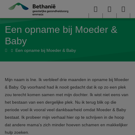
Overslaan en naar de inhoud gaan
Menu
User
Sea
Een opname bij Moeder &
menu
me
Baby
Home
Een opname bij Moeder & Baby
Mijn naam is Ine. Ik verbleef drie maanden in opname bij Moeder
& Baby. Op voorhand had ik nooit gedacht dat ik op zo een plek
zou terecht komen samen met mijn dochter. Ik wist niet eens van
het bestaan van een dergelijke plek. Nu ik terug blik op die
periode voel ik vooral veel dankbaarheid omdat Moeder & Baby
bestaat. Ik probeer mijn verhaal hier op te schrijven in de hoop
dat andere mama's zich minder hoeven schamen en makkelijker
hulp zoeken.