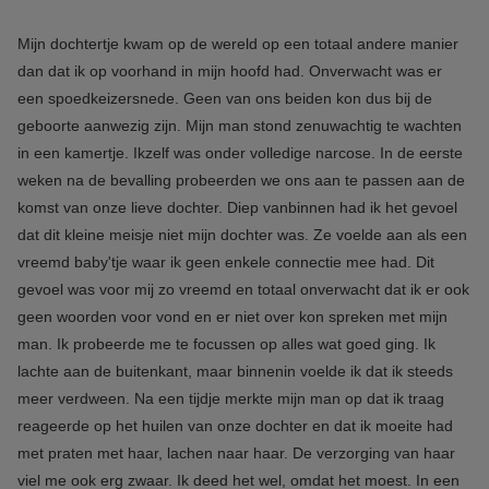
Mijn dochtertje kwam op de wereld op een totaal andere manier
dan dat ik op voorhand in mijn hoofd had. Onverwacht was er
een spoedkeizersnede. Geen van ons beiden kon dus bij de
geboorte aanwezig zijn. Mijn man stond zenuwachtig te wachten
in een kamertje. Ikzelf was onder volledige narcose. In de eerste
weken na de bevalling probeerden we ons aan te passen aan de
komst van onze lieve dochter. Diep vanbinnen had ik het gevoel
dat dit kleine meisje niet mijn dochter was. Ze voelde aan als een
vreemd baby'tje waar ik geen enkele connectie mee had. Dit
gevoel was voor mij zo vreemd en totaal onverwacht dat ik er ook
geen woorden voor vond en er niet over kon spreken met mijn
man. Ik probeerde me te focussen op alles wat goed ging. Ik
lachte aan de buitenkant, maar binnenin voelde ik dat ik steeds
meer verdween. Na een tijdje merkte mijn man op dat ik traag
reageerde op het huilen van onze dochter en dat ik moeite had
met praten met haar, lachen naar haar. De verzorging van haar
viel me ook erg zwaar. Ik deed het wel, omdat het moest. In een