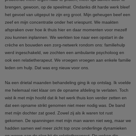
brengen, gewoon, op de speelmat. Ondanks dit harde werk bleef
het gevoel van uitgeput te zijn erg groot. Mijn geheugen beef een
zeef en mijn concentratie onder het vriespunt. We maakten
afspraken over hoe ik thuis hier en daar momenten voor mezelf
zou kunnen inplannen. We werkten toe naar een opstart in de
crèche en bouwden een zorg-netwerk rondom ons: familiehulp
werd ingeschakeld, we zochten een ambulante psycholoog en
ook een relatietherapeut. We vroegen vroegen aan enkele familie
leden om hulp. Dat was erg nieuw voor ons.
Na een drietal maanden behandeling ging ik op ontslag. Ik voelde
me helemaal niet klaar om de opname afdeling te verlaten. Toch
wist ik met mijn hoofd dat ik het werk thuis kon verder zetten en
dat een opname strikt genomen niet meer nodig was. De band
met mijn dochter zat goed. Zowel zij als ik waren tot rust
gekomen. De spanningen met mijn man waren niet weg, maar we
hadden samen wel meer zicht top onze onderlinge dynamieken
en waren aan de slag bij de relatietherapeut. De weken die