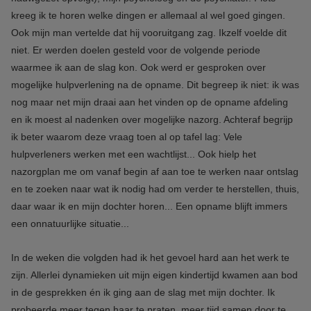
kreeg ik te horen welke dingen er allemaal al wel goed gingen.
Ook mijn man vertelde dat hij vooruitgang zag. Ikzelf voelde dit
niet. Er werden doelen gesteld voor de volgende periode
waarmee ik aan de slag kon. Ook werd er gesproken over
mogelijke hulpverlening na de opname. Dit begreep ik niet: ik was
nog maar net mijn draai aan het vinden op de opname afdeling
en ik moest al nadenken over mogelijke nazorg. Achteraf begrijp
ik beter waarom deze vraag toen al op tafel lag: Vele
hulpverleners werken met een wachtlijst... Ook hielp het
nazorgplan me om vanaf begin af aan toe te werken naar ontslag
en te zoeken naar wat ik nodig had om verder te herstellen, thuis,
daar waar ik en mijn dochter horen... Een opname blijft immers
een onnatuurlijke situatie...
In de weken die volgden had ik het gevoel hard aan het werk te
zijn. Allerlei dynamieken uit mijn eigen kindertijd kwamen aan bod
in de gesprekken én ik ging aan de slag met mijn dochter. Ik
probeerde meer tegen haar te praten, meer tijd samen door te