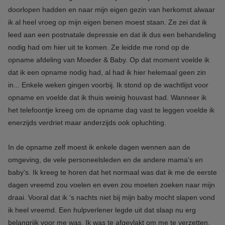
doorlopen hadden en naar mijn eigen gezin van herkomst alwaar
ik al heel vroeg op mijn eigen benen moest staan. Ze zei dat ik
leed aan een postnatale depressie en dat ik dus een behandeling
nodig had om hier uit te komen. Ze leidde me rond op de
opname afdeling van Moeder & Baby. Op dat moment voelde ik
dat ik een opname nodig had, al had ik hier helemaal geen zin
in... Enkele weken gingen voorbij. Ik stond op de wachtlijst voor
opname en voelde dat ik thuis weinig houvast had. Wanneer ik
het telefoontje kreeg om de opname dag vast te leggen voelde ik
enerzijds verdriet maar anderzijds ook opluchting.
In de opname zelf moest ik enkele dagen wennen aan de
omgeving, de vele personeelsleden en de andere mama's en
baby's. Ik kreeg te horen dat het normaal was dat ik me de eerste
dagen vreemd zou voelen en even zou moeten zoeken naar mijn
draai. Vooral dat ik 's nachts niet bij mijn baby mocht slapen vond
ik heel vreemd. Een hulpverlener legde uit dat slaap nu erg
belangrijk voor me was. Ik was te afgevlakt om me te verzetten.