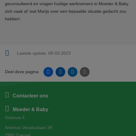
geconsulteerd en vragen huidige werknemers in Moeder & Baby
zich vaak af 'wat Marijs over een bepaalde situatie gedacht zou
hebben'.
Laatste update:
09-03-2023
Facebook
Linkedin
Twitter
E-mail
Deel deze pagina
Contacteer ons
Moeder & Baby
Gebouw 4
Andreas Vesaliuslaan 39
2980 Zoersel