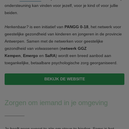
ondersteuning kan vinden voor jezelf, voor je kind of voor jullie
beiden.
Herkenbaar?
is een initiatief van
PANGG 0-18
, het netwerk voor
geestelijke gezondheid van kinderen en jongeren in de provincie
Antwerpen. Samen met de netwerken voor geestelijke
gezondheid van volwassenen (
netwerk GGZ
Kempen
,
Emergo
en
SaRA
) wordt een breed aanbod aan
toegankelijke, betaalbare psychologische zorg georganiseerd.
BEKIJK DE WEBSITE
Zorgen om iemand in je omgeving
Je hoeft geen expert te zijn om steun te bieden. Soms is het