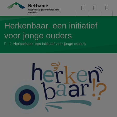
Overslaan en naar de inhoud gaan
Menu
User
Sea
Herkenbaar, een initiatief
menu
me
voor jonge ouders
Home
Herkenbaar, een initiatief voor jonge ouders