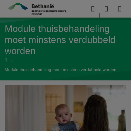
Overslaan en naar de inhoud gaan
Menu
User
Sea
Module thuisbehandeling
menu
me
moet minstens verdubbeld
worden
Home
Module thuisbehandeling moet minstens verdubbeld worden